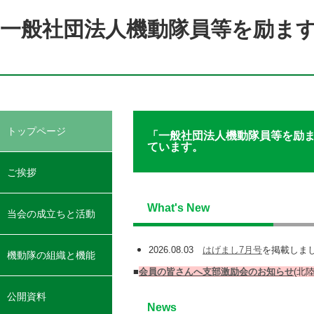
一般社団法人機動隊員等を励ま
トップページ
「一般社団法人機動隊員等を励
ています。
ご挨拶
What's New
当会の成立ちと活動
・励ます会とは
・沿革
・組織・支部
・主な活動
・会員の声
2026.08.03
はげまし7月号
を掲載しま
機動隊の組織と機能
■
会員の皆さんへ支部激励会のお知らせ
(北
・機動隊とは
・警備活動のあゆみ
・当会の関わり
公開資料
News