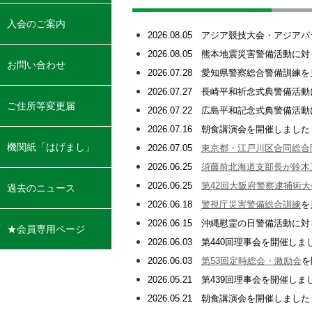
・定款
・役員・会員名簿
・事業報告
入会のご案内
2026.08.05 アジア競技大会・ア
2026.08.05 熊本地震災害警備活動
お問い合わせ
2026.07.28 愛知県警察総合警備訓練
2026.07.27 長崎平和祈念式典警備
ご住所等変更届
2026.07.22 広島平和記念式典警備
2026.07.16 朝食講演会を開催し
機関紙「はげまし」
2026.07.05
東京都・江戸川区合同総合
2026.06.25
須藤前北海道支部長が鈴木
2026.06.25
第42回大阪府警察逮捕術大
過去のニュース
2026.06.18
警視庁災害警備総合訓練
を
2026.06.15 沖縄慰霊の日警備活動
★会員専用ページ
2026.06.03 第440回理事会を開催しま
・会員登録の方法
・会員登録
・会員のページ
2026.06.03
第53回定時総会・激励会
を
2026.05.21 第439回理事会を開催しま
2026.05.21 朝食講演会を開催しまし